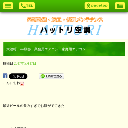
大治町 ○○様邸 業務用エアコン 家庭用エアコン
投稿日
2017年5月17日
こんにちわ
最近ビールの飲みすぎでお腹がでてきた