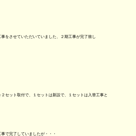
工事をさせていただいていました、２期工事が完了致し
を２セット取付で、１セットは新設で、１セットは入替工事と
工事で完了していましたが・・・