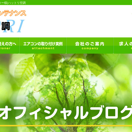
ー様|ハットリ空調