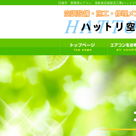
日進市 業務用エアコン 某飲食店様新店工事|ハットリ