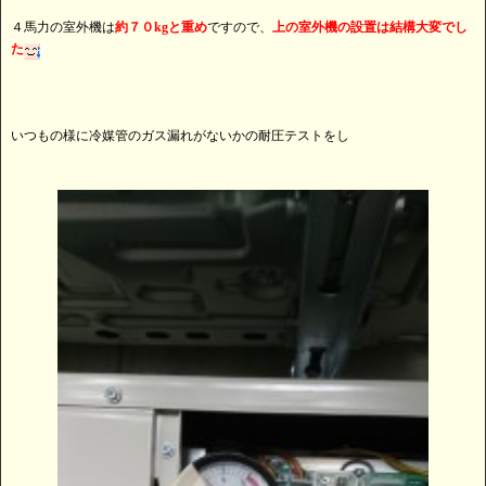
４馬力の室外機は
約７０kgと重め
ですので、
上の室外機の設置は結構大変でし
た
いつもの様に冷媒管のガス漏れがないかの耐圧テストをし